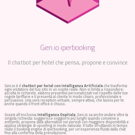
Gen.io iperbooking
Il chatbot per hotel che pensa, propone e convince
Gen.io è il
chatbot per hotel con Intelligenza Artificiale
che trasforma
ogni visitatore del tuo sito in un ospite reale. Non si limita a rispondere:
ascolta le richieste, elabora preventivi personalizzati nel rispetto delle tue
regole tariffarie e li presenta al cliente in modo chiaro, professionale e
persuasivo. Una vera reception virtuale, sempre attiva, che lavora per te
anche quando il front office è chiuso.
Grazie all'esclusiva
Intelligenza Ospitale
, Gen.io sa anche andare oltre la
singola richiesta: suggerisce soggiorni più lunghi quando conviene a
entrambi, propone date alternative nei periodi con maggiore disponibilità e
applica strategie di upselling in modo naturale. Il tutto sfruttando in tempo
reale il booking engine di iperbooking, per un'esperienza fluida dalla chat
fino alla conferma della prenotazione.