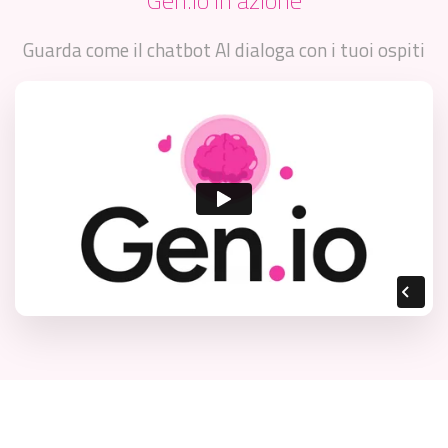
Guarda come il chatbot AI dialoga con i tuoi ospiti