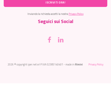
ISCRIVITI ORA!
Inviando la richiesta accetti la nostra
Privacy Policy
Seguici sui Social
2026
© copyright iper.net srl P.IVA 02385140401 - made in
Rimini
Privacy Policy