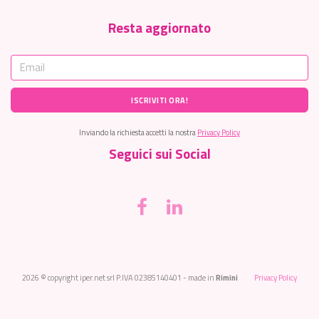
Resta aggiornato
ISCRIVITI ORA!
Inviando la richiesta accetti la nostra
Privacy Policy
Seguici sui Social
2026
© copyright iper.net srl P.IVA 02385140401 - made in
Rimini
Privacy Policy