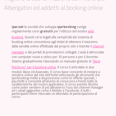
Albergatori ed addetti al booking online
iper.net
la società che sviluppa
iperbooking
svolge
regolarmente corsi
gratuiti
per l'utilizzo del nostro
web
booking
. Questi corsi legati alla semplicità del sistema di
booking online consentono agli Hotel di ottenere il massimo
dalla vendita online effettuata dal proprio sito o tramite il
channel
manager
e dai portali di prenotazioni collegati. L'aula è attrezzata
con computer nuovi e veloci per 10 persone e per il docente.
Stiamo gradualmente rilasciando un manuale gratuito di
"Best
Practices" per il booking online
. Il corso è articolato in due
moduli: Base ed Avanzato. Il corso base consente di iniziare a
vendere online dal sito dell'hotel utilizzando gli strumenti che
iperbooking mette a disposizione come le offerte speciali, i
pacchetti e consente all'alunno di conoscere a fondo tutte le
caratteristiche del nostro applicativo. Il corso evoluto illustra
come poter vendere di più attraverso l'uso del channel manager
ed i canali aggiuntivi come il Mobile e Facebook. A tutti i
partecipanti viene rilasciato un attestato di partecipazione al
corso.